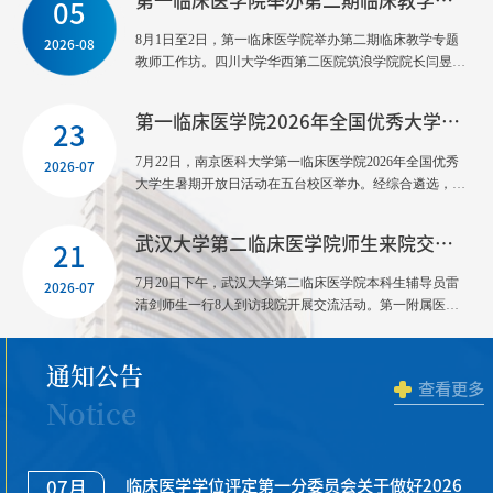
第一临床医学院举办第二期临床教学专题教师工作坊
05
8月1日至2日，第一临床医学院举办第二期临床教学专题
2026-08
教师工作坊。四川大学华西第二医院筑浪学院院长闫昱江
研究员再次应邀主讲，来自C-STAR第二期训练营的20余
名教师参加学习。本期工作坊仍围绕见习带教、小讲课、
第一临床医学院2026年全国优秀大学生暑期开放日圆满落幕
病例讨论、教学查房、形成性评价等核心教学活动展开，
23
但在课程设计上进行了迭代升级，重点回应了首期学员在
7月22日，南京医科大学第一临床医学院2026年全国优秀
2026-07
实际带教中遇到的共性困惑。闫昱江研究员将“如何根据
大学生暑期开放日活动在五台校区举办。经综合遴选，来
教学目标与场景差异，规范选用并灵活运用教学方法”作
自国内37所兄弟高校的70余名优秀本科生参加活动。上
为核心授课难点，通过理论讲解、案例分析、实操演练及
午，开放日启动仪式在先知楼举行。学校研究生院相关部
互动点评等形式，帮助学员深入理解。至此，学院已累计
武汉大学第二临床医学院师生来院交流座谈
门负责人、学院领导及各教研室代表出席。学院常务副院
21
完成两期临床教学专题培训，覆盖教师50余人。下一步，
长、第一附属医院副院长朱宏致辞，代表学院向入选学员
学院将继续依托C-STAR平台，分批推进全员轮训，不断
7月20日下午，武汉大学第二临床医学院本科生辅导员雷
2026-07
表示热烈欢迎。他指出，当前“健康中国”建设深入推
完善临床教学师资培养长效机制，为医学人才培养质量稳
清剑师生一行8人到访我院开展交流活动。第一附属医院
进、“新医科”全面布局，人工智能、大数据等技术正在重
步提升提供坚实保障。（撰稿、图片/孟楠；审核/黄华）
人事处杨加毅、泌尿外科青年医生（武汉大学2021届博士
塑医学业态，行业亟需兼具临床能力与科研素养的复合型
毕业生）张健健，第一临床医学院第一临床医学院学工办
人才。他重点介绍了学院依托江苏省人民医院构建的“三
通知公告
主任刘中领、分团委书记刘源共同参加座谈会，会议由刘
高”培养体系，即高水平学科导师队伍、高水准科研平台
查看更多
中领主任主持。座谈会上，学工办刘主任对雷清剑师生一
Notice
和高强度临床实践环境。学校研究生院周倩慧老师系统宣
行表示欢迎。人事处杨老师就第一附属医院的整体发展概
讲了学校发展历程、研究生培养体系与招生政策，向广大
况做了详细介绍，重点解读了医院人才招聘政策与引才条
学子发出诚挚邀约。学院党委常务副书记管园园围绕学院
件。会上，泌尿外科张老师结合自己在武汉大学的学习经
基本概况、历史沿革、师资队伍、专业特色、平台优势及
历及在一附院的工作实践，分享了职业成长体会，鼓励同
临床医学学位评定第一分委员会关于做好2026
07月
招生就业情况作专题介绍。专业分享环节，心血管病、消