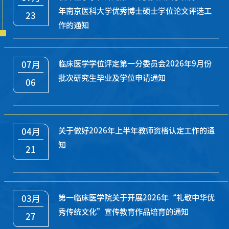
学做好职业规划，把喜欢的专业做实做深，欢迎更多武汉
化系病、肿瘤学等7个教研室的教师代表分别介绍了学科
年南京医科大学优秀博士硕士学位论文评选工
23
大学毕业生到南京医科大学及第一附属医院就业发展。在
建设成果与特色培养路径；优秀毕业生代表梅杰、商春雨
作的通知
交流研讨环节，双方围绕两院学生培养、本研学生就业、
结合自身成长经历，分享了在学院就读期间科研训练与临
长学制学生见习、实习安排、创新创业竞赛参与情况等多
床实践的经历和体会，引发在场学子共鸣。下午
个议题展开深入交流。（撰稿/刘源；图片/徐森萌；审核/
刘中领）
临床医学学位评定第一分委员会2026年9月份
07月
批次研究生毕业及学位申请通知
06
关于做好2026年上半年教师资格认定工作的通
04月
知
21
第一临床医学院关于开展2026年“礼敬中华优
03月
秀传统文化”宣传教育作品培育的通知
27